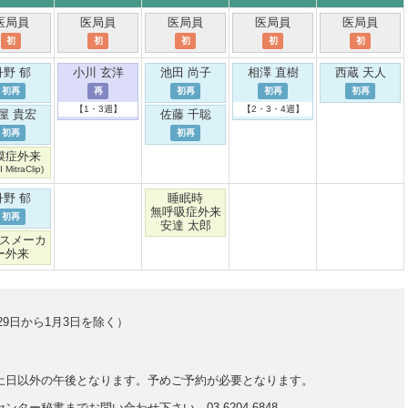
医局員
医局員
医局員
医局員
医局員
初
初
初
初
初
丹野 郁
小川 玄洋
池田 尚子
相澤 直樹
西蔵 天人
初再
再
初再
初再
初再
【1・3週】
【2・3・4週】
屋 貴宏
佐藤 千聡
初再
初再
膜症外来
 MitraClip)
丹野 郁
睡眠時
無呼吸症外来
初再
安達 太郎
スメーカ
ー外来
29日から1月3日を除く）
土日以外の午後となります。予めご予約が必要となります。
ー秘書までお問い合わせ下さい。03-6204-6848