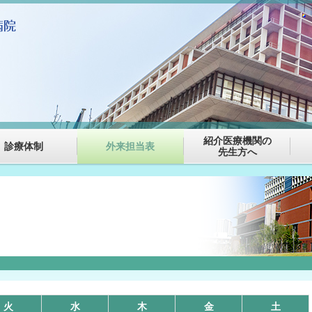
紹介医療機関の
診療体制
外来担当表
先生方へ
火
水
木
金
土