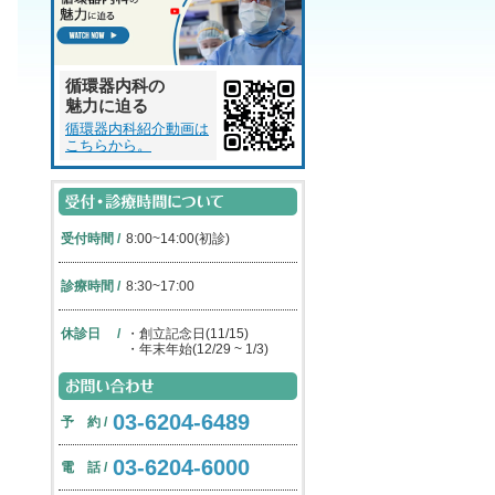
循環器内科の
魅力に迫る
循環器内科紹介動画は
こちらから。
受付時間 /
8:00~14:00(初診)
診療時間 /
8:30~17:00
休診日 /
・
創立記念日(11/15)
・
年末年始(12/29 ~ 1/3)
03-6204-6489
予 約 /
03-6204-6000
電 話 /