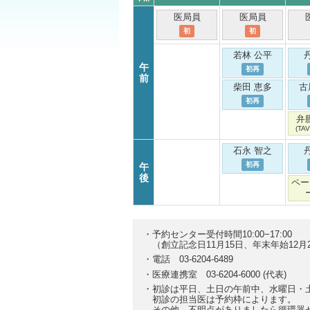
医局員
医局員
初
初
若林 公平
午
初再
前
柴田 恵多
古
初再
弁
(TAVI
石永 智之
初再
午
後
ペー
予約センター受付時間10:00−17:00
（創立記念日11月15日、年末年始12月
電話 03-6204-6489
医療連携室 03-6204-6000 (代表)
初診は平日、土日の午前中、水曜日・
初診の担当医は予約枠によります。
その他、不明点がありましたら循環器センタ